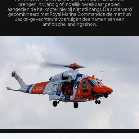
brengen in vijandig of moeilijk bereikbaar gebied,
aangezien de helikopter hierbij niet stil hangt. De actie werd
gecombineerd met Royal Marine Commandos die met hun
Jackal-gevechtswielvoertuigen deelnamen aan een
amfibische landingsshow.