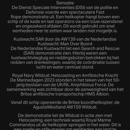
Sensatie
De Dienst Speciale Interventies (DSI) van de politie en
Defensie voerde een spectaculaire Fast
Rope demonstratie uit. Een helikopter hangt boven een
schip of de kade en laat operators via een touw razendsnel
en ongezekerd afdalen. Dit wordt gebruikt om snel
eenheden neer te zetten waar landen niet mogelijk is.
Kustwacht SAR door de AW139 van de Nederlandse
Kustwacht: Man Over Boord
De Nederlandse Kustwacht liet een Search and Rescue
(SAR) demonstratie zien. Hierbij waren een
kustwachtvliegtuig en reddingsboten betrokken bij het
redden van drenkelingen, waarbij de coördinatie tussen
lucht en water centraal stond.
Royal Navy Wildcat: Helocasting en Amfibische Kracht
De Marinedagen 2023 stonden in het teken van het 50-
jarig bestaan van de UK/NL Amphibious Force. De
samenwerking was zichtbaar door de aanwezigheid van het
Britse amfibische transportschip HMS Albion.
Vanaf dit schip opereerde de Britse boordhelikopter: de
AgustaWestland AW159 Wildcat.
De demonstratie liet de Wildcat in actie zien met
Helocasting, een techniek waarbij Royal Marine
Commandos uit de helikopter springen in het water. Dit is
een snelle en stille manier om eenheden aan land te