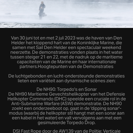
Van 30 juni tot en met 2 juli 2023 was de haven van Den
Helder het kloppend hart van de Koninklijke Marine, die
samen met Sail Den Helder een spectaculair weekend
neerzette. De demonstraties vonden plaats in het water
tussen steiger 21 en 22, met de nadruk op de maritieme
capaciteiten van de Marine en haar internationale
partners.Hoogtepunten van de Demonstraties
De luchtgebonden en lucht-ondersteunde demonstraties
lieten een variëteit aan dynamische scènes zien:
De NH90: Torpedo's en Sonar
De NH90 Maritieme Gevechtshelikopter van het Defensie
Helikopter Commando (DHC) speelde een cruciale rol in de
Anti-Submarine Warfare (ASW) demonstratie. De NH90
zoekt een onderzeeboot op, gaat in de 'dipping sonar'-
modus (waarbij de helikopter stil hangt met een sonar aan
een kabel in het water) en valt vervolgens aan met een
gesimuleerde Torpedo Drop.
DSI Fast Rope door de AW139 van de Politie: Verticale